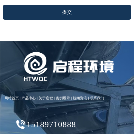
提交
网站首页
|
产品中心
|
关于启程
|
案例展示
|
新闻资讯
|
联系我们
15189710888