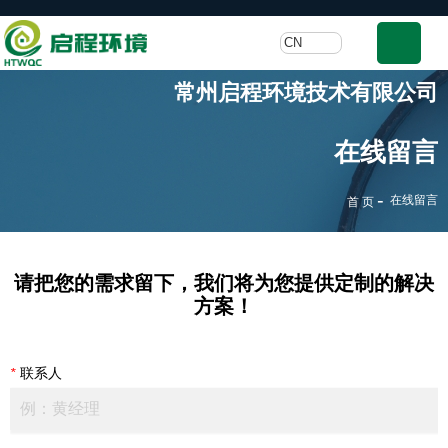
CN
常州启程环境技术有限公司
在线留言
-
在线留言
首 页
请把您的需求留下，我们将为您提供定制的解决
方案！
*
联系人