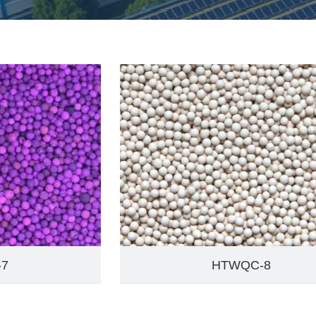
-7
HTWQC-8