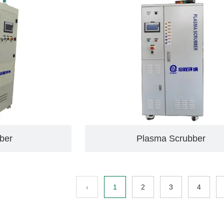
ubber
Plasma Scrubber
‹
1
2
3
4